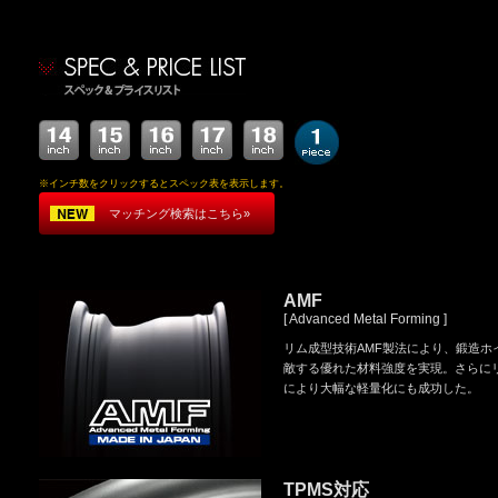
※インチ数をクリックするとスペック表を表示します。
マッチング検索はこちら»
AMF
[ Advanced Metal Forming ]
リム成型技術AMF製法により、鍛造ホ
敵する優れた材料強度を実現。さらに
により大幅な軽量化にも成功した。
TPMS対応