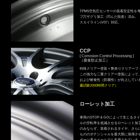
TPMS空気圧センサーの装着安定性を
ブ穴ザグリ加工（凹んだ段差）済み。
スカイライン(V37）対応。
CCP
[ Corrosion Control Processing ]
（腐食防止加工）
特殊クリアー塗装 + 艶有りクリアー
この強力な二重クリアー塗装によって
および耐食性（防腐性）が向上してい
霧試験2000時間クリア）
ローレット加工
車両のSTOP & GOによって生じるタ
ルの空転率を低減させるローレット加
のみならず、装着されるタイヤ、さら
もののポテンシャルを最大限に発揮さ
ポーツ系ホイールでも多用されている