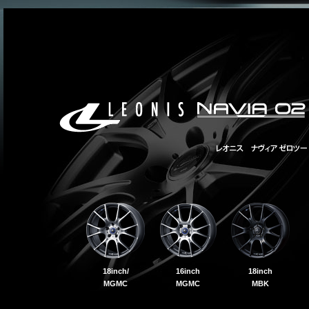
18inch/
16inch
18inch
MGMC
MGMC
MBK