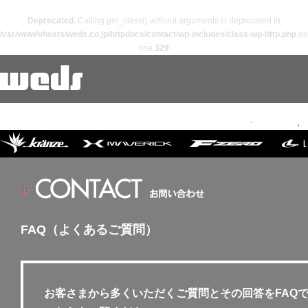
Deprecated
: Calling get_class() without arguments is deprecated in
/var/www/vhosts/weds.co.jp/httpdocs/contact/wp-includes/class-wp-http.php
on
line
329
wedsホーム
プ
FAQ（よくあるご質問）
お客さまから多くいただくご質問とその回答をFAQ