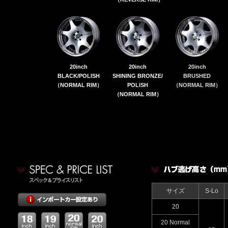
20inch
20inch
20inch
BLACK/POLISH
SHINING BRONZE/
BRUSHED
（NORMAL RIM）
POLISH
（NORMAL RIM）
（NORMAL RIM）
サイズ
S-Lo
20
20 Normal