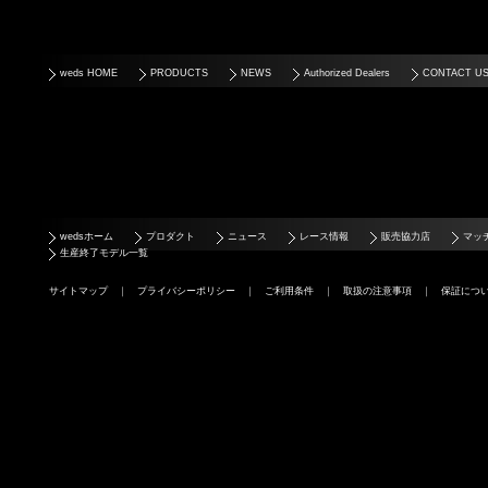
weds HOME
PRODUCTS
NEWS
Authorized Dealers
CONTACT U
wedsホーム
プロダクト
ニュース
レース情報
販売協力店
マッ
生産終了モデル一覧
サイトマップ
｜
プライバシーポリシー
｜
ご利用条件
｜
取扱の注意事項
｜
保証につ