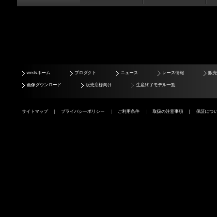
wedsホーム
プロダクト
ニュース
レース情報
販売
画像ダウンロード
販売店様向け
生産終了モデル一覧
サイトマップ
｜
プライバシーポリシー
｜
ご利用条件
｜
取扱の注意事項
｜
保証につ