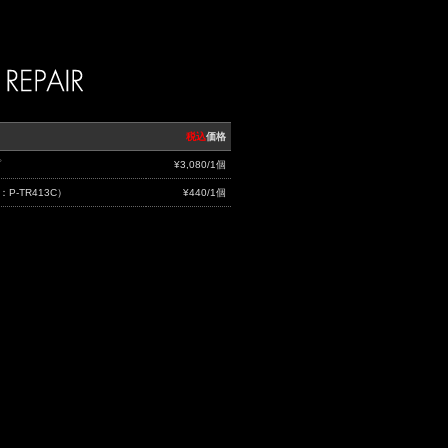
ト
税込
価格
プ
¥3,080/1個
P-TR413C）
¥440/1個