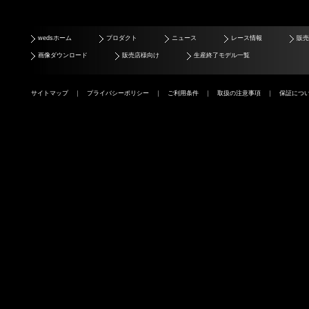
wedsホーム
プロダクト
ニュース
レース情報
販売
画像ダウンロード
販売店様向け
生産終了モデル一覧
サイトマップ
｜
プライバシーポリシー
｜
ご利用条件
｜
取扱の注意事項
｜
保証につ