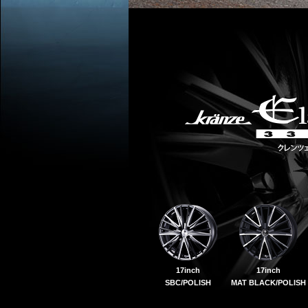
17inch
17inch
SBC/POLISH
MAT BLACK/POLISH