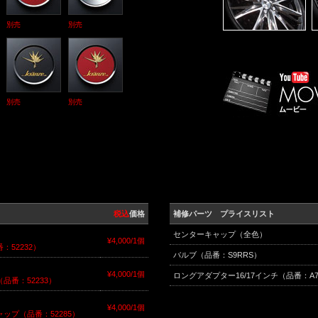
別売
別売
別売
別売
税込
価格
補修パーツ プライスリスト
センターキャップ（全色）
¥4,000/1個
52232）
バルブ（品番：S9RRS）
¥4,000/1個
ロングアダプター16/17インチ（品番：A7
番：52233）
¥4,000/1個
プ（品番：52285）