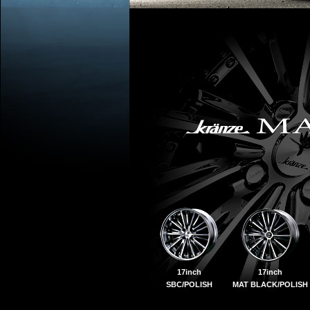
17inch
17inch
SBC/POLISH
MAT BLACK/POLISH