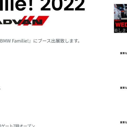
W Familie!』にブース出展致します。
ス
0 東ゲート7時オープン