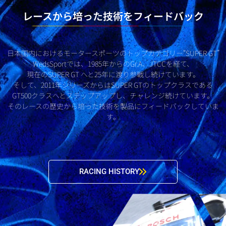
レースから培った技術をフィードバック
日本国内におけるモータースポーツのトップカテゴリー“SUPER GT”
WedsSportでは、1985年からのGr.A、JTCCを経て、
現在のSUPER GT へと25年に渡り参戦し続けています。
そして、2011年シリーズからはSUPER GTのトップクラスである
GT500クラスへとステップアップし、チャレンジ続けています。
そのレースの歴史から培った技術を製品にフィードバックしていま
す。
RACING HISTORY