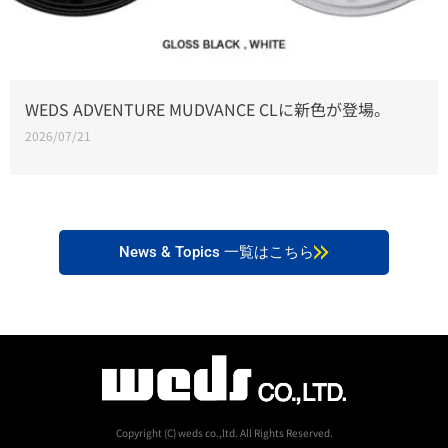
LEONIS SCに新色が登場。
2026/07/21
News & Topics 一覧はこちら
Copyright (C) weds co.,ltd. All Rights Reserved.