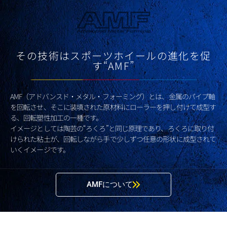
その技術はスポーツホイールの進化を促
す“AMF”
AMF（アドバンスド・メタル・フォーミング）とは、金属のパイプ軸
を回転させ、そこに装填された原材料にローラーを押し付けて成型す
る、回転塑性加工の一種です。
イメージとしては陶芸の“ろくろ”と同じ原理であり、ろくろに取り付
けられた粘土が、回転しながら手で少しずつ任意の形状に成型されて
いくイメージです。
AMFについて