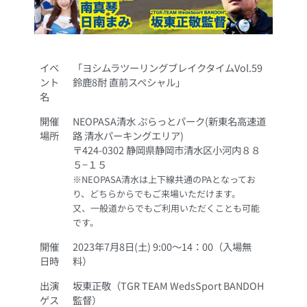
イベ
「ヨシムラツーリングブレイクタイムVol.59
ント
鈴鹿8耐 直前スペシャル」
名
開催
NEOPASA清水 ぷらっとパーク(新東名高速道
場所
路 清水パーキングエリア)
〒424-0302 静岡県静岡市清水区小河内８８
５−１５
※NEOPASA清水は上下線共通のPAとなってお
り、どちらからでもご来場いただけます。
又、一般道からでもご利用いただくことも可能
です。
開催
2023年7月8日(土) 9:00～14：00（入場無
日時
料）
出演
坂東正敬（TGR TEAM WedsSport BANDOH
ゲス
監督）