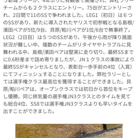
チームからも２クラスにエントリー。75台がエントリーさ
れ、2日間で11のSSで争われました。LEG1（初日）は６つ
のSSがあり、新たに導入されたヤリスで初参戦となる島根/
濱田ペアが5位/9台、貝原/粕川ペアが1位/6台で無事終了。
LEG2（2日目）は５つのSSがあり、午後から雨が降り路面
状況が難しい中、複数のチームがリタイヤやトラブルに見
舞われる中、島根/濱田ペアは堅実に走り切り、最終SSまで
に0.6秒差まで詰め寄りましたが、JN１クラスの事故により
最終SSがキャンセルとなり、表彰台一歩手前の4位（入賞）
にてフィニッシュすることになりました。弊社ラリーとし
ては選手権クラス最高位を獲得することができました。貝
原/粕川ペアは、オープンクラスでは初日から首位をキープ
し優勝。同じ排気量の選手権JN3クラスとのタイムを見て
も総合4位、SS8では選手権JN3クラスよりも早いタイムを
出すことができました。