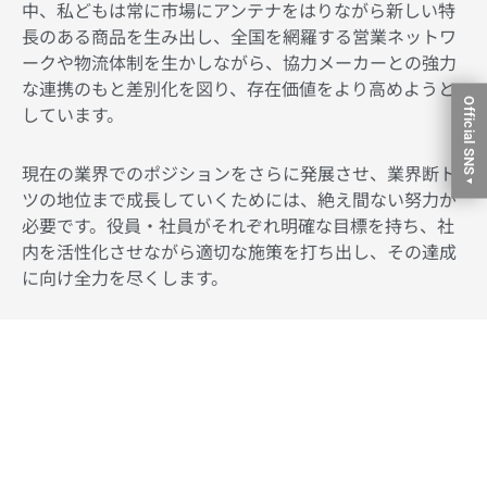
中、私どもは常に市場にアンテナをはりながら新しい特
長のある商品を生み出し、全国を網羅する営業ネットワ
ークや物流体制を生かしながら、協力メーカーとの強力
な連携のもと差別化を図り、存在価値をより高めようと
Official SNS
しています。
現在の業界でのポジションをさらに発展させ、業界断ト
▼
ツの地位まで成長していくためには、絶え間ない努力が
必要です。役員・社員がそれぞれ明確な目標を持ち、社
内を活性化させながら適切な施策を打ち出し、その達成
に向け全力を尽くします。
私どもは利益体質をさらに強化するとともに、売り上げ
を拡大していくことで、経営基盤をより磐石なものに
し、安定した利益を生み出していける会社にしていきた
いと考えています。 今後さらに、営業力・商品開発力や
商品管理の徹底、システム構築に磨きをかけ、1人でも多
くの方にウェッズファンになっていただけるよう、邁進