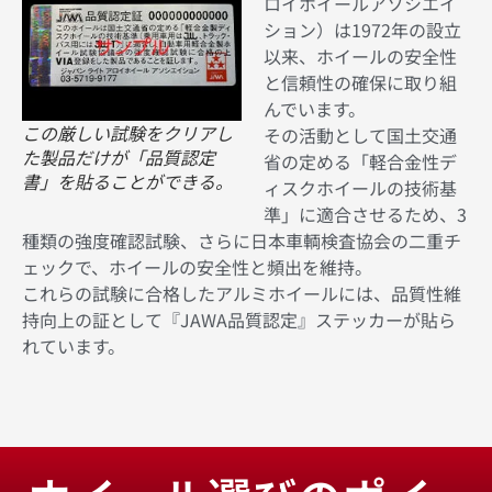
ロイホイールアソシエイ
ション）は1972年の設立
以来、ホイールの安全性
と信頼性の確保に取り組
んでいます。
この厳しい試験をクリアし
その活動として国土交通
た製品だけが「品質認定
省の定める「軽合金性デ
書」を貼ることができる。
ィスクホイールの技術基
準」に適合させるため、3
種類の強度確認試験、さらに日本車輌検査協会の二重チ
ェックで、ホイールの安全性と頻出を維持。
これらの試験に合格したアルミホイールには、品質性維
持向上の証として『JAWA品質認定』ステッカーが貼ら
れています。