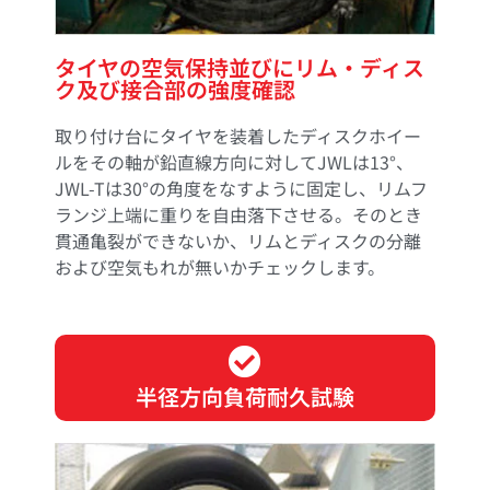
タイヤの空気保持並びにリム・ディス
ク及び接合部の強度確認
取り付け台にタイヤを装着したディスクホイー
ルをその軸が鉛直線方向に対してJWLは13°、
JWL-Tは30°の角度をなすように固定し、リムフ
ランジ上端に重りを自由落下させる。そのとき
貫通亀裂ができないか、リムとディスクの分離
および空気もれが無いかチェックします。
半径方向負荷耐久試験