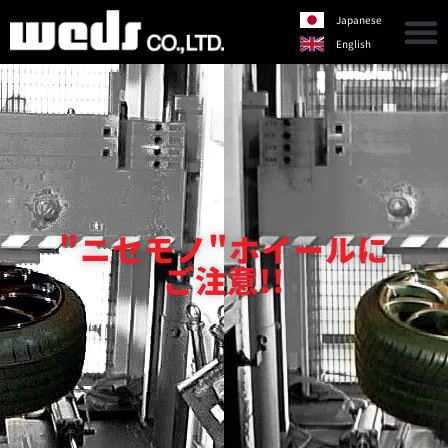
Japanese
English
"ニセモノ"ホイールに
ご注意!!