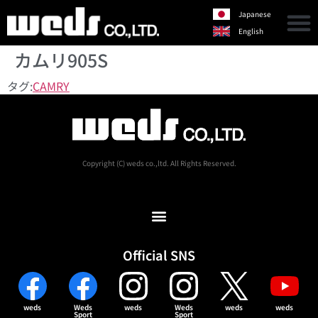
Japanese
English
カムリ905S
タグ:
CAMRY
Copyright (C) weds co.,ltd. All Rights Reserved.
Official SNS
weds
Weds
weds
Weds
weds
weds
Sport
Sport