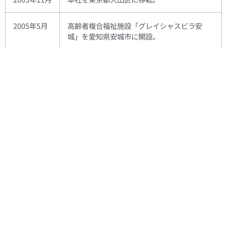
2005年5月
高齢者複合福祉施設「グレイシャスビラ安
城」を愛知県安城市に開設。
2006年3月
株式会社スーパースター（現連結子会社）を
設立し、旧株式会社スーパースターより3ピー
スアルミホイール製造・販売事業を譲受。
2007年4月
関東地区3営業所（宇都宮、首都圏東、首都圏
西）のテリトリーを再編し、宇都宮営業所を
閉鎖。
2007年4月
株式会社バーデン（現連結子会社）が、ジェ
ームス浜松志都呂店を株式会社タクティーよ
り営業譲受。
2007年6月
株式会社スーパースター（現連結子会社）が
国分工場を建設。