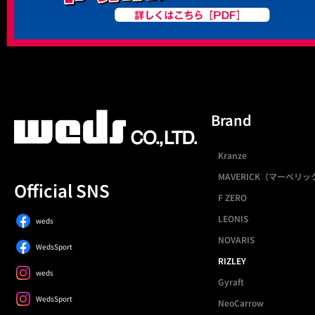
Brand
Kranze
MAVERICK（マーベリッ
Official SNS
F ZERO
LEONIS
weds
NOVARIS
WedsSport
RIZLEY
weds
Gyraft
WedsSport
NeoCarrow