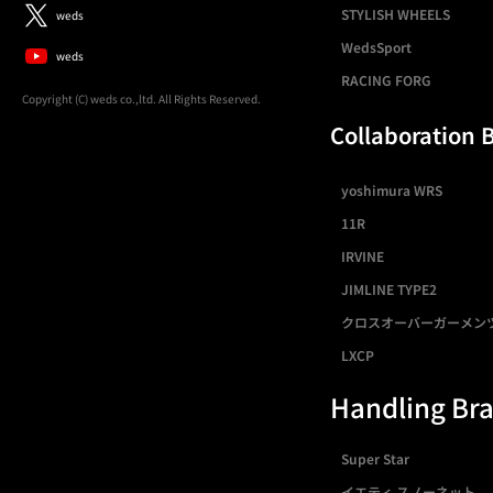
STYLISH WHEELS
weds
WedsSport
weds
RACING FORG
Copyright (C) weds co.,ltd. All Rights Reserved.
Collaboration 
yoshimura WRS
11R
IRVINE
JIMLINE TYPE2
クロスオーバーガーメン
LXCP
Handling Br
Super Star
イエティ スノーネット