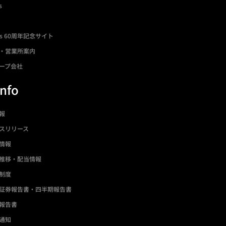
s
ds 60周年記念サイト
・営業所案内
ープ会社
Info
情報
スリリース
情報
推移・配当情報
制度
証券報告書・四半期報告書
報告書
通知