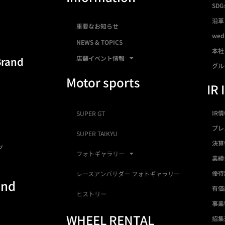
SDG
沿革
重要なお知らせ
we
NEWS & TOPICS
本社
店舗イベント情報
Brand
グル
Motor sports
IR 
IR
SUPER GT
プレ
SUPER TAIKYU
決算
ツ
フォトギャラリー
業績
優待
レースアンバサダー フォトギャラリー
and
有価
ヒストリー
事業
WHEEL RENTAL
招集