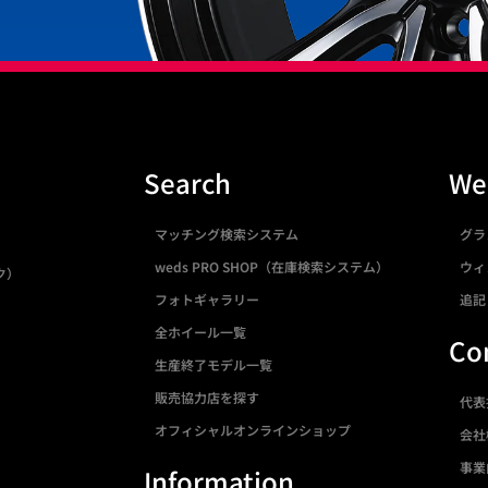
Search
We
マッチング検索システム
グラ
weds PRO SHOP（在庫検索システム）
ウィ
ク）
フォトギャラリー
追記
全ホイール一覧
Co
生産終了モデル一覧
販売協力店を探す
代表
オフィシャルオンラインショップ
会社
事業
Information