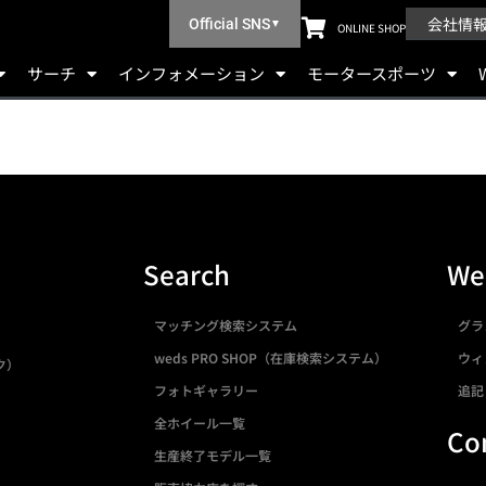
会社情
Official SNS
▼
ONLINE SHOP
サーチ
インフォメーション
モータースポーツ
Search
We
マッチング検索システム
グラ
weds PRO SHOP（在庫検索システム）
ウィ
ク）
フォトギャラリー
追記
全ホイール一覧
Co
生産終了モデル一覧