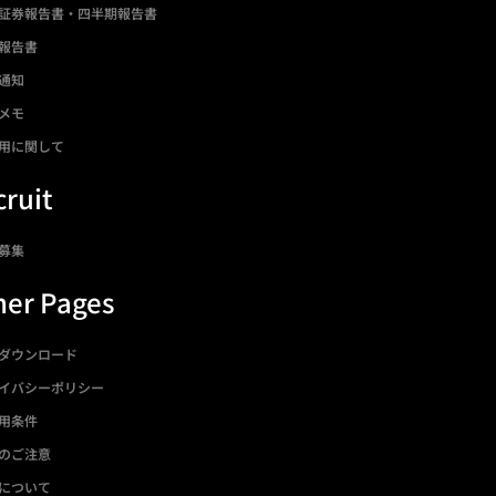
証券報告書・四半期報告書
報告書
通知
メモ
用に関して
ruit
募集
her Pages
ダウンロード
イバシーポリシー
用条件
のご注意
について