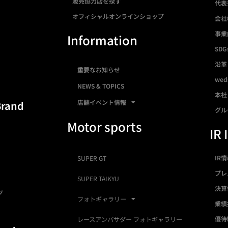
販売協力店を探す
代表
オフィシャルオンラインショップ
会社
事業
Information
SDG
沿革
重要なお知らせ
we
NEWS & TOPICS
本社
店舗イベント情報
Brand
グル
Motor sports
IR 
IR
SUPER GT
プレ
SUPER TAIKYU
決算
ツ
フォトギャラリー
業績
優待
レースアンバサダー フォトギャラリー