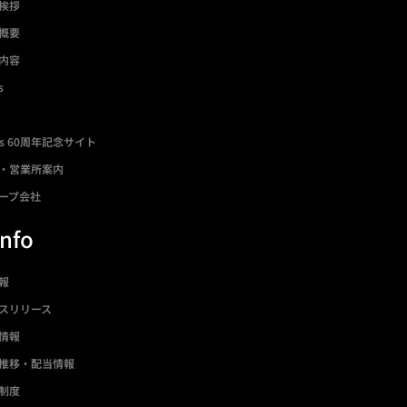
挨拶
概要
内容
s
ds 60周年記念サイト
・営業所案内
ープ会社
Info
情報
スリリース
情報
推移・配当情報
制度