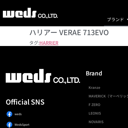
ブランド
ハリアー VERAE 713EVO
タグ:
HARRIER
Brand
Kranze
MAVERICK（マーベリッ
Official SNS
F ZERO
LEONIS
weds
NOVARIS
WedsSport