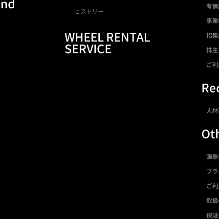
and
有価
ヒストリー
事業
WHEEL RENTAL
招集
SERVICE
株主
ご利
Rec
人材
Ot
画像
プラ
ご利
取扱
保証