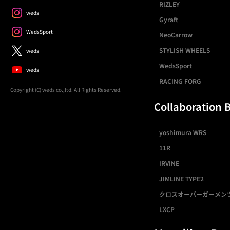
RIZLEY
weds
Gyraft
WedsSport
NeoCarrow
STYLISH WHEELS
weds
WedsSport
weds
RACING FORG
Copyright (C) weds co.,ltd. All Rights Reserved.
Collaboration 
yoshimura WRS
11R
IRVINE
JIMLINE TYPE2
クロスオーバーガーメン
LXCP