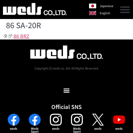
Japanese
English
86 SA-20R
タグ:
86 BRZ
Copyright (C) weds co.,ltd. All Rights Reserved.
Official SNS
weds
Weds
weds
Weds
weds
weds
Sport
Sport