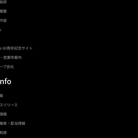
挨拶
概要
内容
s
ds 60周年記念サイト
・営業所案内
ープ会社
Info
情報
スリリース
情報
推移・配当情報
制度