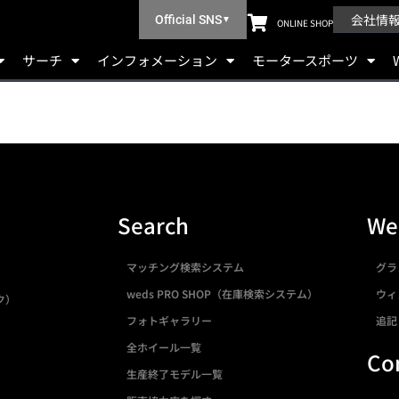
会社情
Official SNS
▼
ONLINE SHOP
サーチ
インフォメーション
モータースポーツ
Search
We
マッチング検索システム
グラ
weds PRO SHOP（在庫検索システム）
ウィ
ク）
フォトギャラリー
追記
全ホイール一覧
Co
生産終了モデル一覧