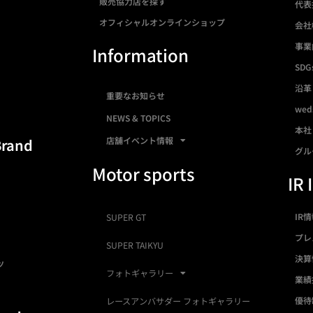
販売協力店を探す
代表
オフィシャルオンラインショップ
会社
事業
Information
SDG
沿革
重要なお知らせ
we
NEWS & TOPICS
本社
店舗イベント情報
Brand
グル
Motor sports
IR 
IR
SUPER GT
プレ
SUPER TAIKYU
決算
ツ
フォトギャラリー
業績
優待
レースアンバサダー フォトギャラリー