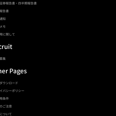
証券報告書・四半期報告書
報告書
通知
メモ
用に関して
ruit
募集
her Pages
ダウンロード
イバシーポリシー
用条件
のご注意
について