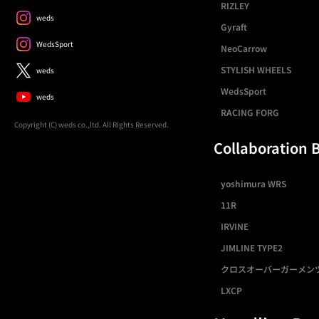
RIZLEY
weds
Gyraft
WedsSport
NeoCarrow
STYLISH WHEELS
weds
WedsSport
weds
RACING FORG
Copyright (C) weds co.,ltd. All Rights Reserved.
Collaboration 
yoshimura WRS
11R
IRVINE
JIMLINE TYPE2
クロスオーバーガーメン
LXCP