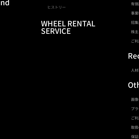
and
有価
ヒストリー
事業
WHEEL RENTAL
招集
SERVICE
株主
ご利
Rec
人材
Ot
画像
プラ
ご利
取扱
保証