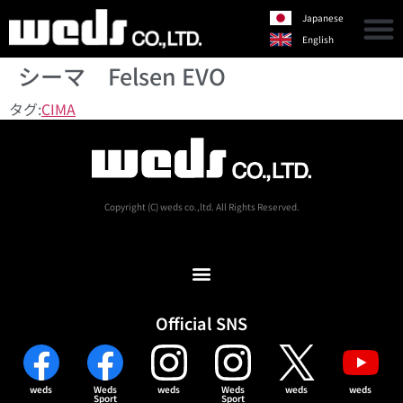
Japanese
English
シーマ Felsen EVO
タグ:
CIMA
Copyright (C) weds co.,ltd. All Rights Reserved.
Official SNS
weds
Weds
weds
Weds
weds
weds
Sport
Sport