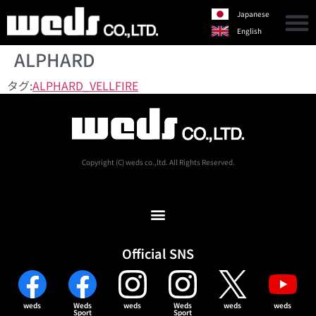
Japanese
English
ALPHARD
タグ:
ALPHARD_VELLFIRE
Copyright (C) weds co.,ltd. All Rights Reserved.
Official SNS
weds
Weds
weds
Weds
weds
weds
Sport
Sport