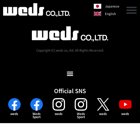
Japanese
English
Copyright (C) weds co.,ltd. All Rights Reserved.
Official SNS
weds
Weds
weds
Weds
weds
weds
Sport
Sport