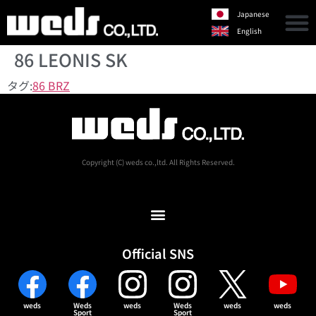
Japanese
English
86 LEONIS SK
タグ:
86 BRZ
Copyright (C) weds co.,ltd. All Rights Reserved.
Official SNS
weds
Weds
weds
Weds
weds
weds
Sport
Sport