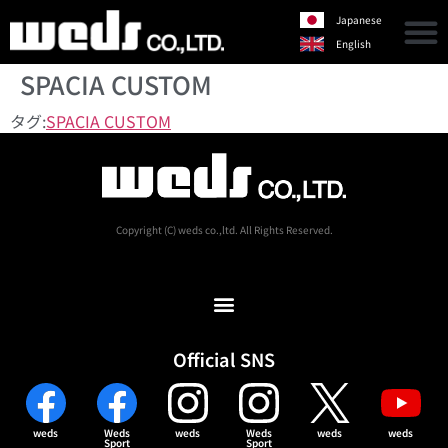
Japanese
English
SPACIA CUSTOM
タグ:
SPACIA CUSTOM
Copyright (C) weds co.,ltd. All Rights Reserved.
Official SNS
weds
Weds
weds
Weds
weds
weds
Sport
Sport