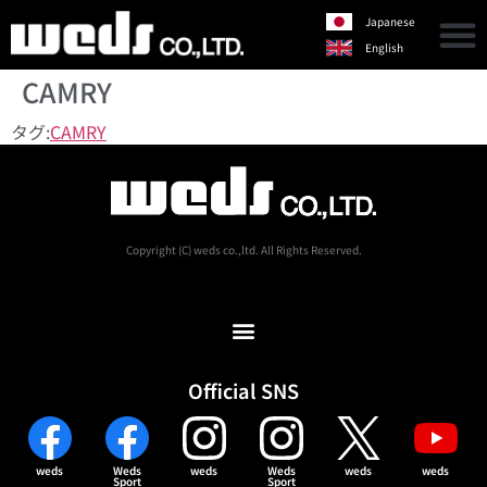
Japanese
English
CAMRY
タグ:
CAMRY
Copyright (C) weds co.,ltd. All Rights Reserved.
Official SNS
weds
Weds
weds
Weds
weds
weds
Sport
Sport