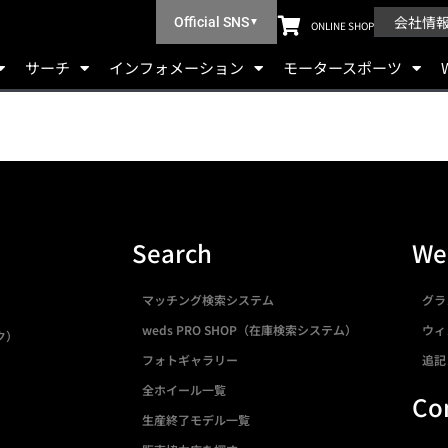
会社情
Official SNS
▼
ONLINE SHOP
サーチ
インフォメーション
モータースポーツ
Search
We
マッチング検索システム
グラ
weds PRO SHOP（在庫検索システム）
ウィ
ク）
フォトギャラリー
追記
全ホイール一覧
Co
生産終了モデル一覧