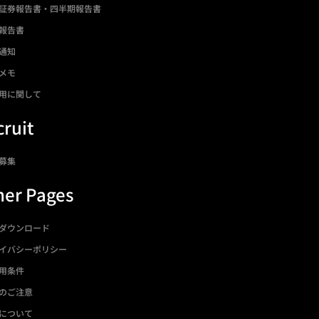
証券報告書・四半期報告書
報告書
通知
メモ
用に関して
ruit
募集
her Pages
ダウンロード
イバシーポリシー
用条件
のご注意
について