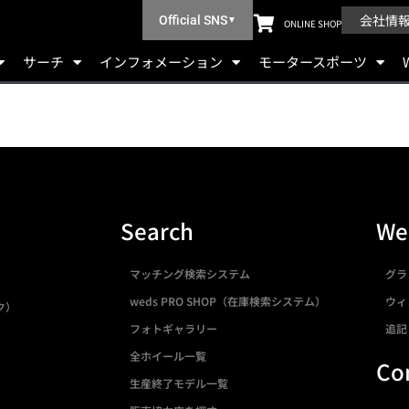
会社情
Official SNS
▼
ONLINE SHOP
サーチ
インフォメーション
モータースポーツ
Search
We
マッチング検索システム
グラ
weds PRO SHOP（在庫検索システム）
ウィ
ク）
フォトギャラリー
追記
全ホイール一覧
Co
生産終了モデル一覧