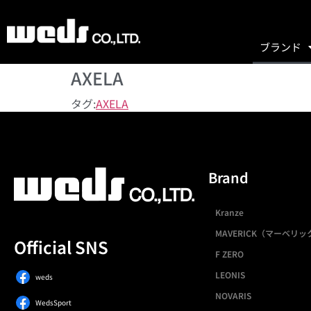
ブランド
AXELA
タグ:
AXELA
Brand
Kranze
MAVERICK（マーベリッ
Official SNS
F ZERO
LEONIS
weds
NOVARIS
WedsSport