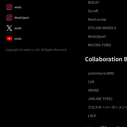
RIZLEY
weds
Gyraft
WedsSport
NeoCarrow
STYLISH WHEELS
weds
WedsSport
weds
RACING FORG
Copyright (C) weds co.,ltd. All Rights Reserved.
Collaboration 
yoshimura WRS
11R
IRVINE
JIMLINE TYPE2
クロスオーバーガーメン
LXCP