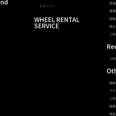
and
有価
ヒストリー
事業
WHEEL RENTAL
招集
SERVICE
株主
ご利
Rec
人材
Ot
画像
プラ
ご利
取扱
保証