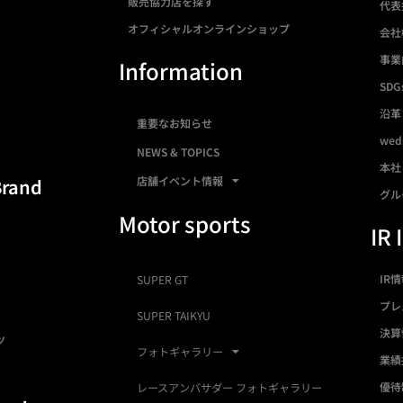
販売協力店を探す
代表
オフィシャルオンラインショップ
会社
事業
Information
SDG
沿革
重要なお知らせ
we
NEWS & TOPICS
本社
店舗イベント情報
Brand
グル
Motor sports
IR 
IR
SUPER GT
プレ
SUPER TAIKYU
決算
ツ
フォトギャラリー
業績
優待
レースアンバサダー フォトギャラリー