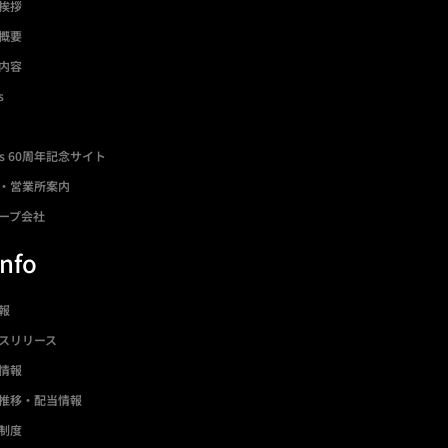
挨拶
概要
内容
s
ds 60周年記念サイト
・営業所案内
ープ会社
Info
情報
スリリース
情報
推移・配当情報
制度