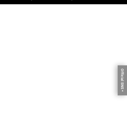
Official SNS
▼