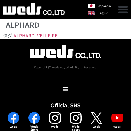
Japanese
English
ALPHARD
タグ:
ALPHARD_VELLFIRE
Copyright (C) weds co.,ltd. All Rights Reserved.
Official SNS
weds
Weds
weds
Weds
weds
weds
Sport
Sport