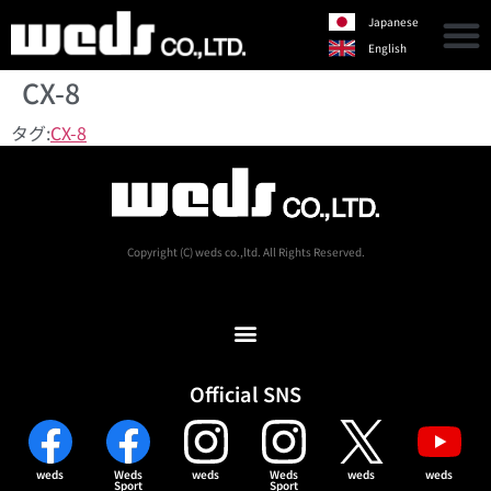
Japanese
English
CX-8
タグ:
CX-8
Copyright (C) weds co.,ltd. All Rights Reserved.
Official SNS
weds
Weds
weds
Weds
weds
weds
Sport
Sport