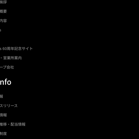
挨拶
概要
内容
s
ds 60周年記念サイト
・営業所案内
ープ会社
Info
情報
スリリース
情報
推移・配当情報
制度