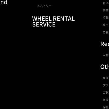
and
有価
ヒストリー
事業
WHEEL RENTAL
招集
SERVICE
株主
ご利
Rec
人材
Ot
画像
プラ
ご利
取扱
保証