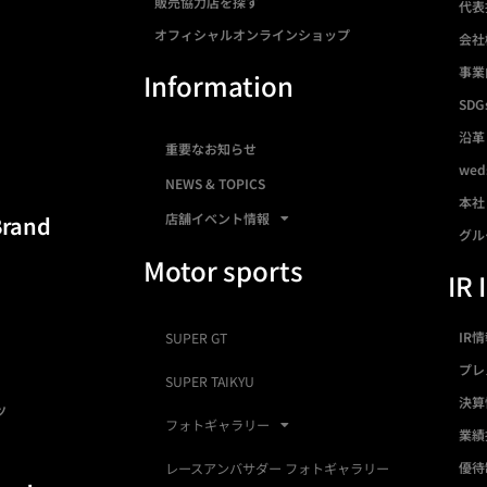
販売協力店を探す
代表
オフィシャルオンラインショップ
会社
事業
Information
SDG
沿革
重要なお知らせ
we
NEWS & TOPICS
本社
店舗イベント情報
Brand
グル
Motor sports
IR 
IR
SUPER GT
プレ
SUPER TAIKYU
決算
ツ
フォトギャラリー
業績
優待
レースアンバサダー フォトギャラリー