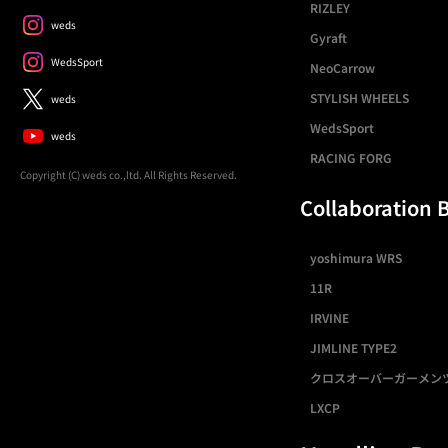
RIZLEY
weds
Gyraft
WedsSport
NeoCarrow
STYLISH WHEELS
weds
WedsSport
weds
RACING FORG
Copyright (C) weds co.,ltd. All Rights Reserved.
Collaboration 
yoshimura WRS
11R
IRVINE
JIMLINE TYPE2
クロスオーバーガーメン
LXCP