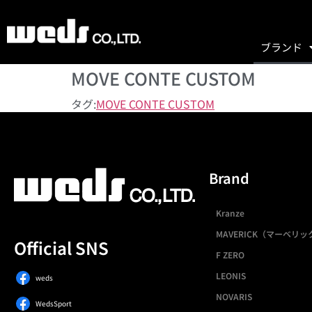
ブランド
MOVE CONTE CUSTOM
タグ:
MOVE CONTE CUSTOM
Brand
Kranze
MAVERICK（マーベリッ
Official SNS
F ZERO
LEONIS
weds
NOVARIS
WedsSport