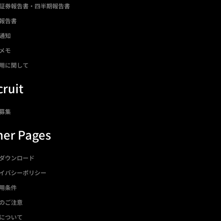
証券報告書・四半期報告書
報告書
通知
メモ
用に関して
ruit
募集
her Pages
ダウンロード
イバシーポリシー
用条件
のご注意
について