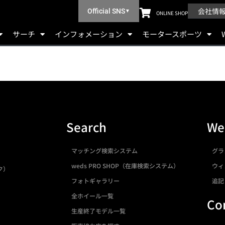
会社情
Official SNS
▼
ONLINE SHOP
サーチ
インフォメーション
モータースポーツ
Search
We
マッチング検索システム
グラ
weds PRO SHOP（在庫検索システム）
ウィ
ク）
フォトギャラリー
追記
全ホイール一覧
Co
生産終了モデル一覧