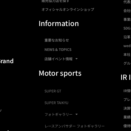
販売協力店を探す
代表
オフィシャルオンラインショップ
会社
事業
Information
SDG
沿革
重要なお知らせ
we
NEWS & TOPICS
本社
店舗イベント情報
Brand
グル
Motor sports
IR 
IR
SUPER GT
プレ
SUPER TAIKYU
決算
ツ
フォトギャラリー
業績
優待
レースアンバサダー フォトギャラリー