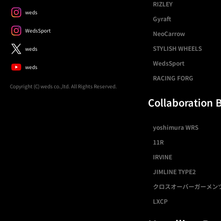
RIZLEY
weds
Gyraft
WedsSport
NeoCarrow
STYLISH WHEELS
weds
WedsSport
weds
RACING FORG
Copyright (C) weds co.,ltd. All Rights Reserved.
Collaboration 
yoshimura WRS
11R
IRVINE
JIMLINE TYPE2
クロスオーバーガーメン
LXCP