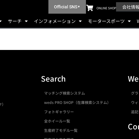
会社情
Official SNS
▼
ONLINE SHOP
サーチ
インフォメーション
モータースポーツ
Search
We
マッチング検索システム
グラ
weds PRO SHOP（在庫検索システム）
ウィ
ク）
フォトギャラリー
追記
全ホイール一覧
Co
生産終了モデル一覧