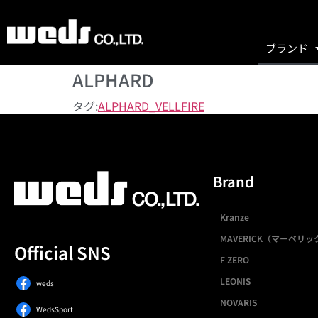
ブランド
ALPHARD
タグ:
ALPHARD_VELLFIRE
Brand
Kranze
MAVERICK（マーベリッ
Official SNS
F ZERO
LEONIS
weds
NOVARIS
WedsSport