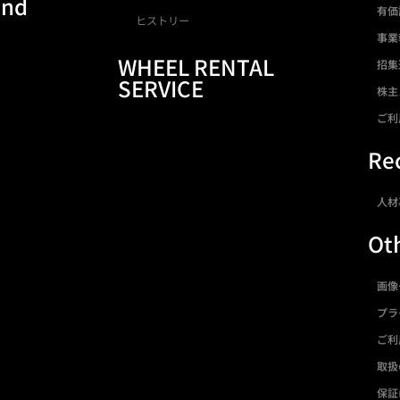
and
有価
ヒストリー
事業
WHEEL RENTAL
招集
SERVICE
株主
ご利
Rec
人材
Ot
画像
プラ
ご利
取扱
保証