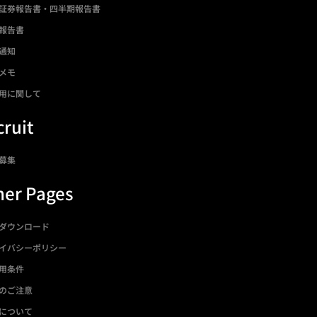
証券報告書・四半期報告書
報告書
通知
メモ
用に関して
ruit
募集
her Pages
ダウンロード
イバシーポリシー
用条件
のご注意
について