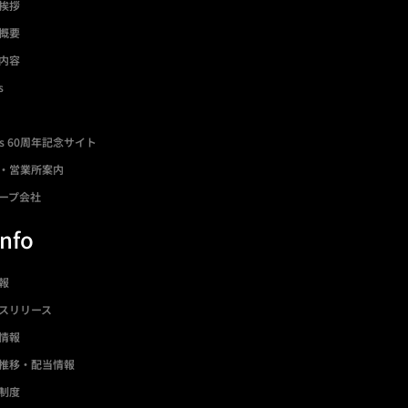
挨拶
概要
内容
s
ds 60周年記念サイト
・営業所案内
ープ会社
Info
情報
スリリース
情報
推移・配当情報
制度