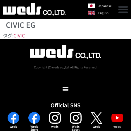
Japanese
English
CIVIC EG
タグ:
CIVIC
Copyright (C) weds co.,ltd. All Rights Reserved.
Official SNS
weds
Weds
weds
Weds
weds
weds
Sport
Sport