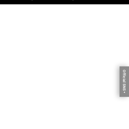
Official SNS
▼