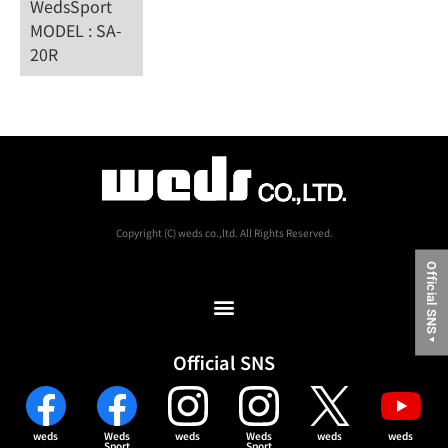
WedsSport
MODEL : SA-
20R
Copyright (C) weds co.,ltd. All Rights Reserved.
Official SNS
▼
Official SNS
weds
Weds
weds
Weds
weds
weds
Sport
Sport