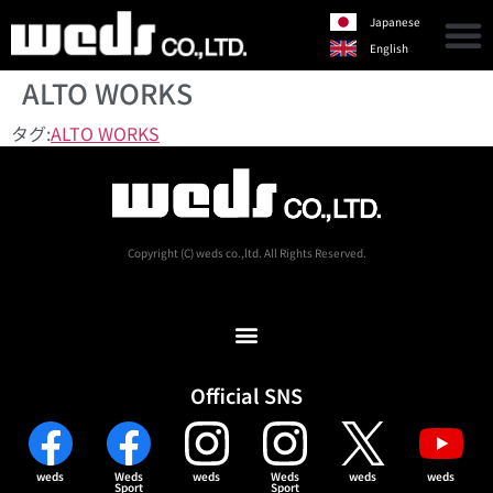
Japanese
English
ALTO WORKS
タグ:
ALTO WORKS
Copyright (C) weds co.,ltd. All Rights Reserved.
Official SNS
weds
Weds
weds
Weds
weds
weds
Sport
Sport