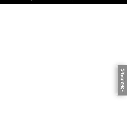
Official SNS
▼