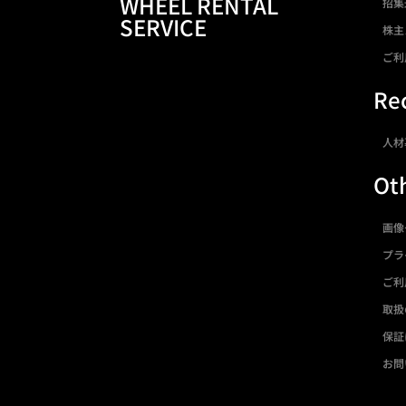
WHEEL RENTAL
招集
SERVICE
株主
ご利
Rec
人材
Ot
画像
プラ
ご利
取扱
保証
お問