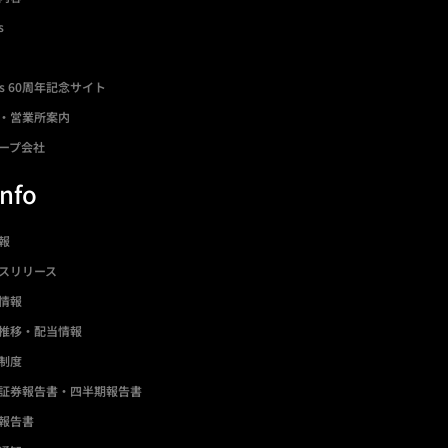
s
ds 60周年記念サイト
・営業所案内
ープ会社
Info
情報
スリリース
情報
推移・配当情報
制度
証券報告書・四半期報告書
報告書