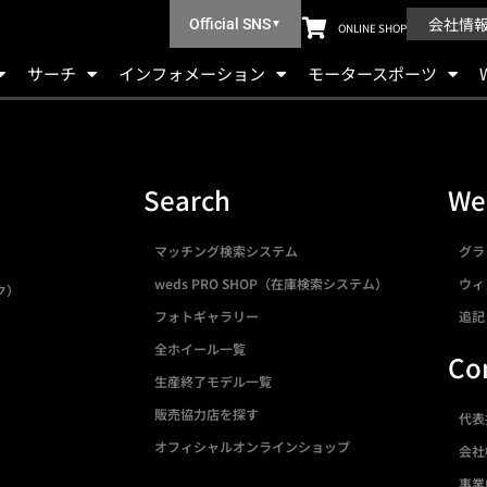
会社情
Official SNS
▼
ONLINE SHOP
サーチ
インフォメーション
モータースポーツ
Search
We
マッチング検索システム
グラ
weds PRO SHOP（在庫検索システム）
ウィ
ク）
フォトギャラリー
追記
全ホイール一覧
Co
生産終了モデル一覧
販売協力店を探す
代表
オフィシャルオンラインショップ
会社
事業