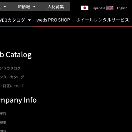
報
IR情報
人材募集
Japanese
English
weds PRO SHOP
ホイールレンタルサービス
WEBカタログ
b Catalog
ンドカタログ
ンターカタログ
・訂正について
mpany Info
挨拶
概要
内容