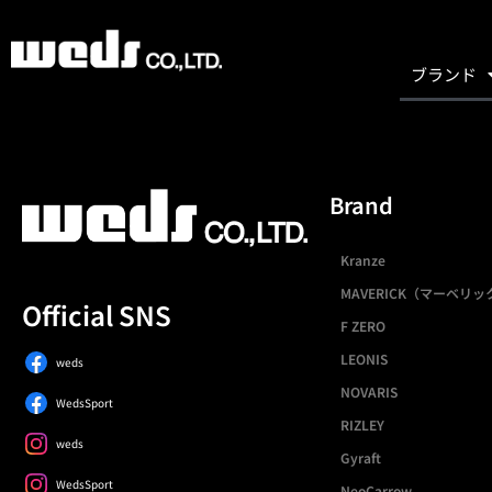
ブランド
Brand
Kranze
MAVERICK（マーベリッ
Official SNS
F ZERO
LEONIS
weds
NOVARIS
WedsSport
RIZLEY
weds
Gyraft
WedsSport
NeoCarrow