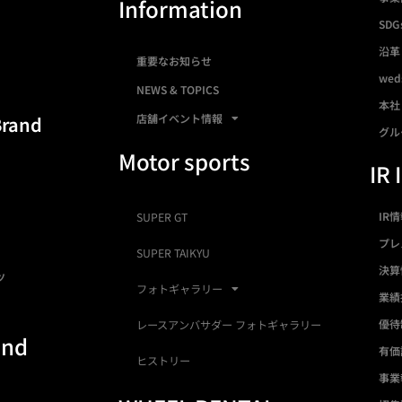
Information
SDG
沿革
重要なお知らせ
we
NEWS & TOPICS
本社
店舗イベント情報
Brand
グル
Motor sports
IR 
IR
SUPER GT
プレ
SUPER TAIKYU
決算
ツ
フォトギャラリー
業績
優待
レースアンバサダー フォトギャラリー
and
有価
ヒストリー
事業