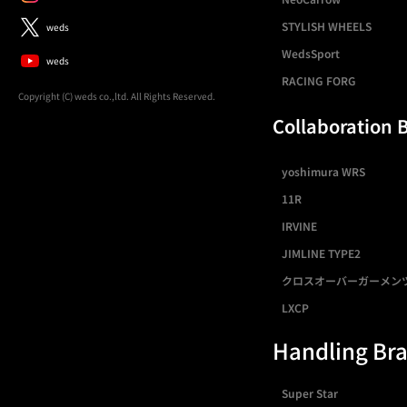
STYLISH WHEELS
weds
WedsSport
weds
RACING FORG
Copyright (C) weds co.,ltd. All Rights Reserved.
Collaboration 
yoshimura WRS
11R
IRVINE
JIMLINE TYPE2
クロスオーバーガーメン
LXCP
Handling Br
Super Star