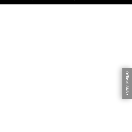
Official SNS
▼