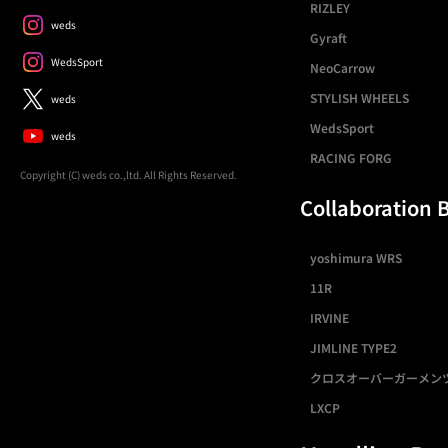
RIZLEY
weds
Gyraft
WedsSport
NeoCarrow
STYLISH WHEELS
weds
WedsSport
weds
RACING FORG
Copyright (C) weds co.,ltd. All Rights Reserved.
Collaboration 
yoshimura WRS
11R
IRVINE
JIMLINE TYPE2
クロスオーバーガーメン
LXCP