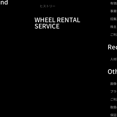
and
有価
ヒストリー
事業
WHEEL RENTAL
招集
SERVICE
株主
ご利
Rec
人材
Ot
画像
プラ
ご利
取扱
保証