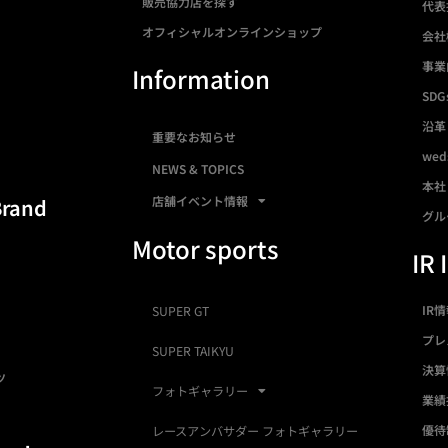
販売協力店を探す
代表
オフィシャルオンラインショップ
会社
事業
Information
SDG
沿革
重要なお知らせ
we
NEWS & TOPICS
本社
店舗イベント情報
Brand
グル
Motor sports
IR 
IR
SUPER GT
プレ
SUPER TAIKYU
決算
ツ
フォトギャラリー
業績
優待
レースアンバサダー フォトギャラリー