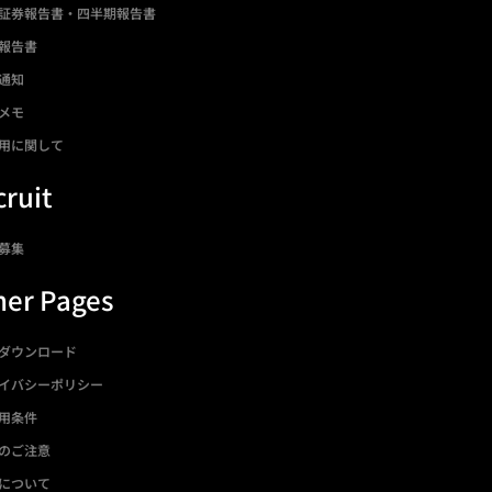
証券報告書・四半期報告書
報告書
通知
メモ
用に関して
ruit
募集
her Pages
ダウンロード
イバシーポリシー
用条件
のご注意
について