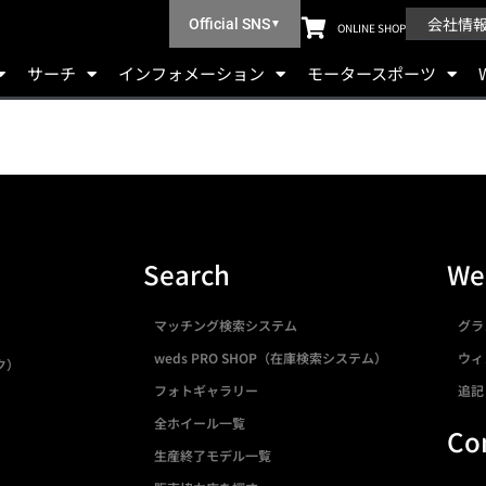
会社情
Official SNS
▼
ONLINE SHOP
サーチ
インフォメーション
モータースポーツ
Search
We
マッチング検索システム
グラ
weds PRO SHOP（在庫検索システム）
ウィ
ク）
フォトギャラリー
追記
全ホイール一覧
Co
生産終了モデル一覧