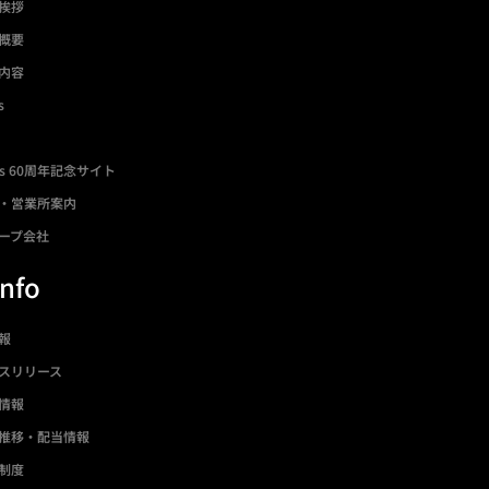
挨拶
概要
内容
s
ds 60周年記念サイト
・営業所案内
ープ会社
Info
情報
スリリース
情報
推移・配当情報
制度