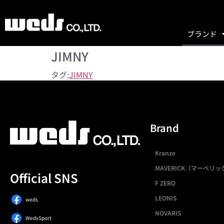
ブランド
JIMNY
タグ:
JIMNY
Brand
Kranze
MAVERICK（マーベリッ
Official SNS
F ZERO
LEONIS
weds
NOVARIS
WedsSport