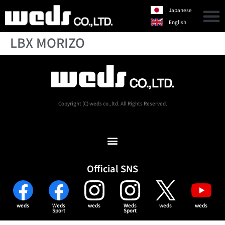
Japanese
English
LBX MORIZO
Copyright (C) weds co.,ltd. All Rights Reserved.
Official SNS
weds
Weds
weds
Weds
weds
weds
Sport
Sport