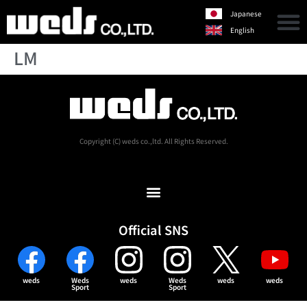
Japanese
English
LM
Copyright (C) weds co.,ltd. All Rights Reserved.
Official SNS
weds
Weds
weds
Weds
weds
weds
Sport
Sport