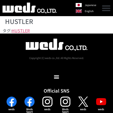
Japanese
English
HUSTLER
タグ:
HUSTLER
Copyright (C) weds co.,ltd. All Rights Reserved.
Official SNS
weds
Weds
weds
Weds
weds
weds
Sport
Sport