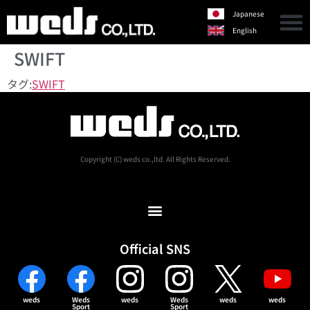
Japanese
English
SWIFT
タグ:
SWIFT
Copyright (C) weds co.,ltd. All Rights Reserved.
Official SNS
weds
Weds
weds
Weds
weds
weds
Sport
Sport