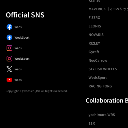
Kranze
MAVERICK（マーベリッ
Official SNS
F ZERO
LEONIS
weds
NOVARIS
WedsSport
RIZLEY
weds
Gyraft
WedsSport
NeoCarrow
STYLISH WHEELS
weds
WedsSport
weds
RACING FORG
Copyright (C) weds co.,ltd. All Rights Reserved.
Collaboration 
yoshimura WRS
11R