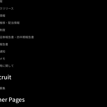
情報
スリリース
情報
推移・配当情報
制度
証券報告書・四半期報告書
報告書
通知
メモ
用に関して
ruit
募集
her Pages