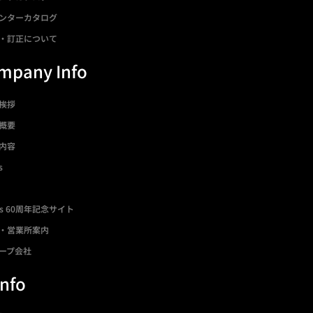
ンターカタログ
・訂正について
mpany Info
挨拶
概要
内容
s
ds 60周年記念サイト
・営業所案内
ープ会社
Info