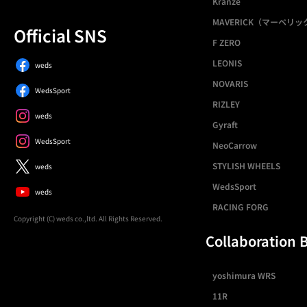
Kranze
MAVERICK（マーベリッ
Official SNS
F ZERO
LEONIS
weds
NOVARIS
WedsSport
RIZLEY
weds
Gyraft
WedsSport
NeoCarrow
STYLISH WHEELS
weds
WedsSport
weds
RACING FORG
Copyright (C) weds co.,ltd. All Rights Reserved.
Collaboration 
yoshimura WRS
11R