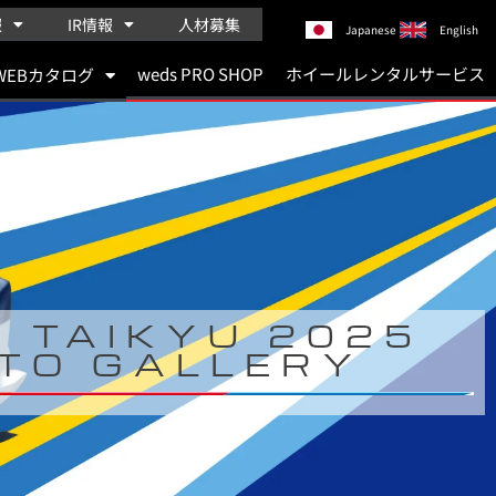
報
IR情報
人材募集
Japanese
English
weds PRO SHOP
ホイールレンタルサービス
WEBカタログ
 TAIKYU 2025
TO GALLERY