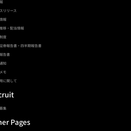
情報
スリリース
情報
推移・配当情報
制度
証券報告書・四半期報告書
報告書
通知
メモ
用に関して
ruit
募集
her Pages