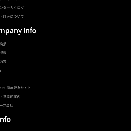
ンターカタログ
・訂正について
mpany Info
挨拶
概要
内容
s
ds 60周年記念サイト
・営業所案内
ープ会社
Info