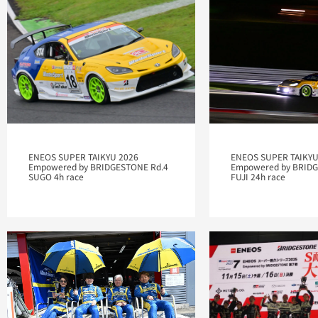
ENEOS SUPER TAIKYU 2026
ENEOS SUPER TAIKYU
Empowered by BRIDGESTONE Rd.4
Empowered by BRIDG
SUGO 4h race
FUJI 24h race