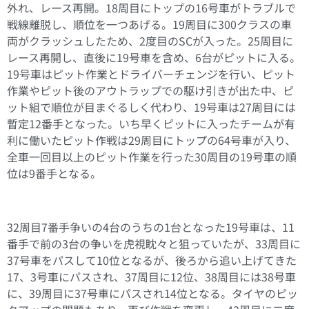
外れ、レース再開。18周目にトップの16号車がトラブルで
戦線離脱し、順位を一つあげる。19周目に300クラスの車
両がクラッシュしたため、2度目のSCが入った。25周目に
レース再開し、直後に19号車を含め、6台がピットに入る。
19号車はピット作業とドライバーチェンジを行い、ピット
作業やピット後のアウトラップでの駆け引きが出た中、ピ
ット組で順位が目まぐるしく代わり、19号車は27周目には
暫定12番手となった。いち早くピットに入ったチームが有
利に働いたピット作戦は29周目にトップの64号車が入り、
全車一回目以上のピット作業を行った30周目の19号車の順
位は9番手となる。
32周目7番手争いの4台のうちの1台となった19号車は、11
番手で前の3台の争いを虎視眈々と狙っていたが、33周目に
37号車をパスして10位となるが、後ろから追い上げてきた
17、3号車にパスされ、37周目に12位、38周目には38号車
に、39周目に37号車にパスされ14位となる。タイヤのピッ