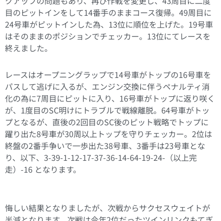
クアップの問題もあり、再び作戦を変更し、43周目に二度
目のピットインをして14番手のままコース復帰。49周目に
24号車がピットインした為、13位に順位を上げた。19号車
はそのままのポジションでチェッカー。13位にてレースを
終えました。
レースはオープニングラップで14号車がトップの16号車を
パスして逃げに入るが、エンジン交換に伴うペナルティ消
化の為に7周目にピットに入り、16号車がトップに返り咲く
が、1度目のSC明けにトラブルで戦線離脱。64号車がトッ
プとなるが、直後の2回目のSC後のピット戦略でトップに
躍り出た8号車が30周以上トップを守りチェッカー。2位は
終盤の2番手争いで一歩出た38号車、3番手は23号車とな
り、以下、3-39-1-12-17-37-36-14-64-19-24-（以上完
走）-16 となります。
悔しい結果となりましたが、次戦からサクセスウェイトが
半減となります。次戦は今年2位だったツインリンクもてぎ