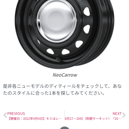
NeoCarrow
是非各ニューモデルのディティールをチェックして、あな
たのスタイルに合った1本を探してみてください。
PREVIOUS
NEXT
【開催日：2022年9月4日】キミはレースの裏話を聞きたくないか？！ トヨタカローラ大分 ＆ jms PRESENTS「WedsSport BANDOH MOTOR SPORT トークショー」
8月27－28日（鈴鹿サーキット）「2022 AUTOBACS SUPER GT Round5 FUJIMAKI GROUP SUZUKA GT 450km RACE」