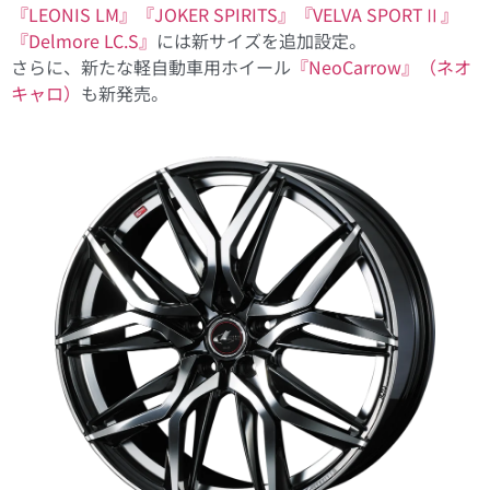
『LEONIS LM』
『JOKER SPIRITS』
『VELVA SPORTⅡ』
『Delmore LC.S』
には新サイズを追加設定。
さらに、新たな軽自動車用ホイール
『NeoCarrow』（ネオ
キャロ）
も新発売。