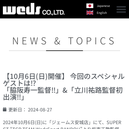
Japanese
English
NEWS & TOPICS
【10月6日(日)開催】 今回のスペシャル
ゲストは⁉︎
「脇阪寿一監督‼︎」&「立川祐路監督初
出演‼︎」
更新日：
2024-08-27
2024年10月6日(日)に「ジェームス安城店」にて、SUPER
GT “TGR TEAM WedsSport BANDOH”より坂東正敬監督、