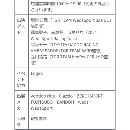
店舗営業時間:10:00〜19:00（変更の場合も
ございます）
出演
坂東 正敬（TGR TEAM WedsSport BANDOH
ゲス
総監督）
ト
霧島聖子、南真琴、浜嶋りな（2024
WedsSport Racing Gals）
脇阪寿一（TOYOTA GAZOO RACING
AMBASSADOR/TGR TEAM SARD監督）
立川祐路（TGR TEAM KeePer CERUMO監
督）
イベ
Logics
ント
協力
出展
voodoo ride・Clazzio・ZERO/SPORT・
メー
FUJITSUBO・BANDOH・weds・
カー
WedsSport
入場
観覧無料
料